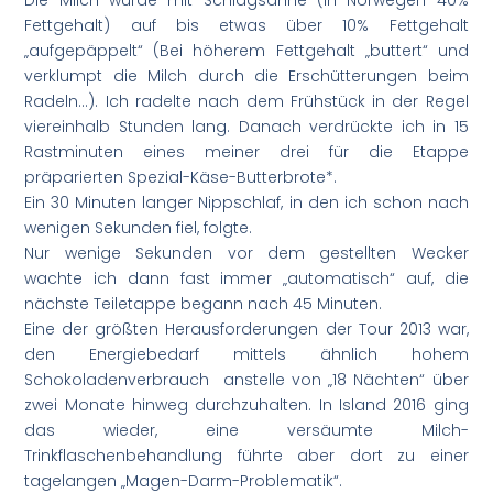
Die Milch wurde mit Schlagsahne (in Norwegen 40%
Fettgehalt) auf bis etwas über 10% Fettgehalt
„aufgepäppelt“ (Bei höherem Fettgehalt „buttert“ und
verklumpt die Milch durch die Erschütterungen beim
Radeln…). Ich radelte nach dem Frühstück in der Regel
viereinhalb Stunden lang. Danach verdrückte ich in 15
Rastminuten eines meiner drei für die Etappe
präparierten Spezial-Käse-Butterbrote*.
Ein 30 Minuten langer Nippschlaf, in den ich schon nach
wenigen Sekunden fiel, folgte.
Nur wenige Sekunden vor dem gestellten Wecker
wachte ich dann fast immer „automatisch“ auf, die
nächste Teiletappe begann nach 45 Minuten.
Eine der größten Herausforderungen der Tour 2013 war,
den Energiebedarf mittels ähnlich hohem
Schokoladenverbrauch anstelle von „18 Nächten“ über
zwei Monate hinweg durchzuhalten. In Island 2016 ging
das wieder, eine versäumte Milch-
Trinkflaschenbehandlung führte aber dort zu einer
tagelangen „Magen-Darm-Problematik“.