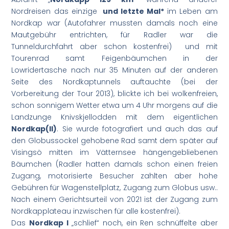
Nordreisen das einzige
und letzte Mal*
im Leben am
Nordkap war (Autofahrer mussten damals noch eine
Mautgebühr entrichten, für Radler war die
Tunneldurchfahrt aber schon kostenfrei) und mit
Tourenrad samt Feigenbäumchen in der
Lowridertasche nach nur 35 Minuten auf der anderen
Seite des Nordkaptunnels auftauchte (bei der
Vorbereitung der Tour 2013), blickte ich bei wolkenfreien,
schon sonnigem Wetter etwa um 4 Uhr morgens auf die
Landzunge Knivskjellodden mit dem eigentlichen
Nordkap(II)
. Sie wurde fotografiert und auch das auf
den Globussockel gehobene Rad samt dem später auf
Visingsö mitten im Vätternsee hängengebliebenen
Bäumchen (Radler hatten damals schon einen freien
Zugang, motorisierte Besucher zahlten aber hohe
Gebühren für Wagenstellplatz, Zugang zum Globus usw..
Nach einem Gerichtsurteil von 2021 ist der Zugang zum
Nordkapplateau inzwischen für alle kostenfrei).
Das
Nordkap I
„schlief“ noch, ein Ren schnüffelte aber