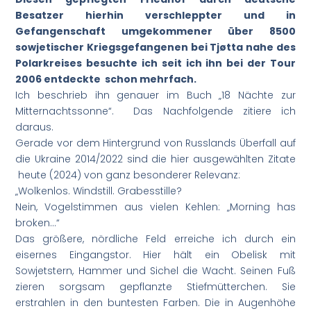
Besatzer hierhin verschleppter und in
Gefangenschaft umgekommener über 8500
sowjetischer Kriegsgefangenen bei Tjøtta nahe des
Polarkreises besuchte ich seit ich ihn bei der Tour
2006 entdeckte schon mehrfach.
Ich beschrieb ihn genauer im Buch „18 Nächte zur
Mitternachtssonne“. Das Nachfolgende zitiere ich
daraus.
Gerade vor dem Hintergrund von Russlands Überfall auf
die Ukraine 2014/2022 sind die hier ausgewählten Zitate
heute (2024) von ganz besonderer Relevanz:
„Wolkenlos. Windstill. Grabesstille?
Nein, Vogelstimmen aus vielen Kehlen: „Morning has
broken…“
Das größere, nördliche Feld erreiche ich durch ein
eisernes Eingangstor. Hier hält ein Obelisk mit
Sowjetstern, Hammer und Sichel die Wacht. Seinen Fuß
zieren sorgsam gepflanzte Stiefmütterchen. Sie
erstrahlen in den buntesten Farben. Die in Augenhöhe