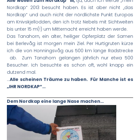
Alle wollen zum
Nordkap“ III,
tja, auch ich werde „mein
Nordkap“ 2013 besucht haben. Es ist aber nicht „das
Nordkap“ und auch nicht der nördlichste Punkt Europas
am Knivskjellodden, den ich trotz Nebels mit Sichtweiten
bis unter 15 m(!) um Mitternacht erreicht haben werde.
Das Tanahorn, ein alter, heiliger Opferplatz der Samen
bei Berlevåg ist morgen mein Ziel. Per Hurtigruten kürze
ich die von Honningsvåg aus 500 km lange Radstrecke
ab. Zum Tanahorn gelangen jährlich nur etwa 500
Besucher. Ich besuchte es schon oft, wohl knapp ein
dutzend mal.
…
Alle scheinen Träume zu haben. Für Manche ist es
„IHR NORDKAP“…
Dem Nordkap eine lange Nase machen…