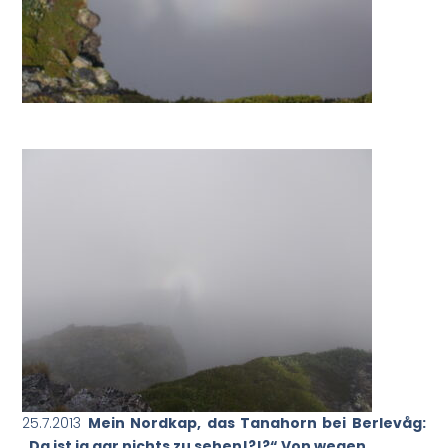
25.7.2013
Mein Nordkap, das Tanahorn bei Berlevåg:
„Da ist ja gar nichts zu sehen!?!?“ Von wegen…