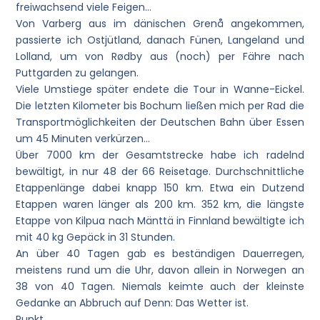
freiwachsend viele Feigen…
Von Varberg aus im dänischen Grenå angekommen,
passierte ich Ostjütland, danach Fünen, Langeland und
Lolland, um von Rødby aus (noch) per Fähre nach
Puttgarden zu gelangen.
Viele Umstiege später endete die Tour in Wanne-Eickel.
Die letzten Kilometer bis Bochum ließen mich per Rad die
Transportmöglichkeiten der Deutschen Bahn über Essen
um 45 Minuten verkürzen…
Über 7000 km der Gesamtstrecke habe ich radelnd
bewältigt, in nur 48 der 66 Reisetage. Durchschnittliche
Etappenlänge dabei knapp 150 km. Etwa ein Dutzend
Etappen waren länger als 200 km. 352 km, die längste
Etappe von Kilpua nach Mänttä in Finnland bewältigte ich
mit 40 kg Gepäck in 31 Stunden.
An über 40 Tagen gab es beständigen Dauerregen,
meistens rund um die Uhr, davon allein in Norwegen an
38 von 40 Tagen. Niemals keimte auch der kleinste
Gedanke an Abbruch auf Denn: Das Wetter ist.
Punkt.