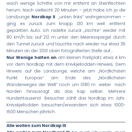
wach wenige Schritte von mir entfernt an Steinflechten
herum. Nach vielleicht 20 Minuten – jetzt habe ich ja die
Landzunge
Nordkap II
„unten links“ wahrgenommen –
ging es zurück zum knapp 130 km weit entfernt
geparkten Auto. Ich radelte zurück „zischte“ wieder mit
80 km/h bis auf 212 m unter den Meeresspiegel durch
den Tunnel zurück und tauchte nach wieder nur etwa 35
Minuten an der 2013 oben fotografierten Stelle auf…
Nur Wenige halten an
am kleinen Parkplatz etwa 4 km
vor dem Nordkap mit dem Knivkjellodden-Hinweis. Dem
Hinweis auf die Landzunge, welche am „Nördlichsten
Punkt Europas“ am Ende des „Nördlichsten
Wanderweges der Welt“ noch um 1380 m weiter nach
Norden hinausragt als das Kap selber. Mehrere
Hunderttausend Besucher zählt das Nordkap im Jahr.
Knivskjellodden besuchen/erwandern sich etwa 1000-
1500 Menschen jährlich.
Alle wollen zum Nordkap III