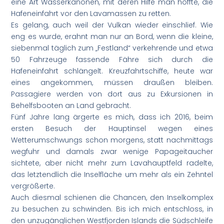
eine Art Wasserkanonen, mit deren Hilfe man hoffte, die
Hafeneinfahrt vor den Lavamassen zu retten.
Es gelang, auch weil der Vulkan wieder einschlief. Wie
eng es wurde, erahnt man nur an Bord, wenn die kleine,
siebenmal täglich zum „Festland“ verkehrende und etwa
50 Fahrzeuge fassende Fähre sich durch die
Hafeneinfahrt schlängelt. Kreuzfahrtschiffe, heute war
eines angekommen, müssen draußen bleiben.
Passagiere werden von dort aus zu Exkursionen in
Behelfsbooten an Land gebracht.
Fünf Jahre lang ärgerte es mich, dass ich 2016, beim
ersten Besuch der Hauptinsel wegen eines
Wetterumschwungs schon morgens, statt nachmittags
wegfuhr und damals zwar wenige Papageitaucher
sichtete, aber nicht mehr zum Lavahauptfeld radelte,
das letztendlich die Inselfläche um mehr als ein Zehntel
vergrößerte.
Auch diesmal schienen die Chancen, den Inselkomplex
zu besuchen zu schwinden. Bis ich mich entschloss, in
den unzugänglichen Westfjorden Islands die Südschleife