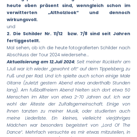
heute oben präsent sind, wenngleich schon im
verwitterten „Altholzlook“ und dennoch
wirkungsvoll.
und
2. Die Schilder Nr. 11/12 bzw. 7/8 sind seit Jahren
fertiggestellt.
Mal sehen, ob ich die heute fotografierten Schilder nach
Abschluss der Tour 2024 wiedersehe…
Aktualisierung am 12.Juli 2024:
Seit meiner Rückkehr am
1.Juli war ich wieder „gewohnt oft“ auf dem Tippelsberg, zu
Fuß und per Rad. Und ich spielte auch schon einige Male
Gitarre (zuletzt gestern Abend etwa anderthalb Stunden
lang). Am fußballfreiem Abend hielten sich dort etwa 50
Menschen im Alter von etwa 2-70 Jahren auf. Ich war
wohl der Älteste der Zuifallsgemeinschaft. Einige von
ihnen tanzten zu meiner Musik, oder studierten auch
meine Liederliste. Ein kleines, vielleicht vierjähriges
Mädchen war besonders begeistert von „Lord Of The
Dance“. Mehrfach versuchte es mir etwas mitzuteilen, in