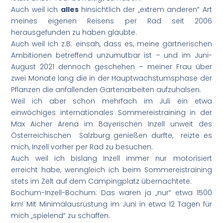
Auch weil ich
alles
hinsichtlich der „extrem anderen“ Art
meines eigenen Reisens per Rad seit 2006
herausgefunden zu haben glaubte.
Auch weil ich z.B. einsah, dass es, meine gärtnerischen
Ambitionen betreffend unzumutbar ist – und im Juni-
August 2021 dennoch geschehen – meiner Frau über
zwei Monate lang die in der Hauptwachstumsphase der
Pflanzen die anfallenden Gartenarbeiten aufzuhalsen.
Weil ich aber schon mehrfach im Juli ein etwa
einwöchiges internationales Sommereistraining in der
Max Aicher Arena im Bayerischen Inzell unweit des
Österreichischen Salzburg genießen durfte, reizte es
mich, Inzell vorher per Rad zu besuchen.
Auch weil ich bislang Inzell immer nur motorisiert
erreicht habe, wenngleich ich beim Sommereistraining
stets im Zelt auf dem Campingplatz übernachtete.
Bochum-Inzell-Bochum: Das waren ja „nur“ etwa 1500
km! Mit Minimalausrüstung im Juni in etwa 12 Tagen für
mich „spielend“ zu schaffen.