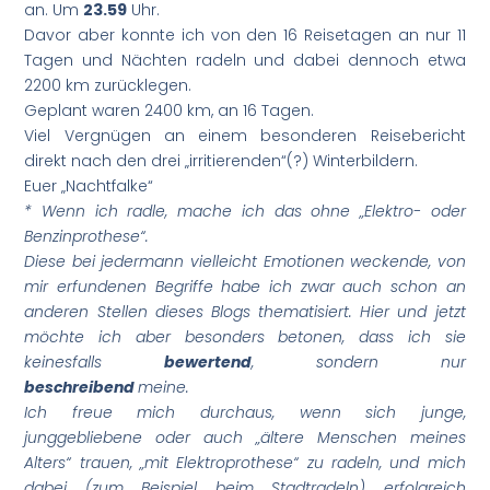
an. Um
23.59
Uhr.
Davor aber konnte ich von den 16 Reisetagen an nur 11
Tagen und Nächten radeln und dabei dennoch etwa
2200 km zurücklegen.
Geplant waren 2400 km, an 16 Tagen.
Viel Vergnügen an einem besonderen Reisebericht
direkt nach den drei „irritierenden“(?) Winterbildern.
Euer „Nachtfalke“
* Wenn ich radle, mache ich das ohne „Elektro- oder
Benzinprothese“.
Diese bei jedermann vielleicht Emotionen weckende, von
mir erfundenen Begriffe habe ich zwar auch schon an
anderen Stellen dieses Blogs thematisiert. Hier und jetzt
möchte ich aber besonders betonen, dass ich sie
keinesfalls
bewertend
, sondern nur
beschreibend
meine.
Ich freue mich durchaus, wenn sich junge,
junggebliebene oder auch „ältere Menschen meines
Alters“ trauen, „mit Elektroprothese“ zu radeln, und mich
dabei (
zum Beispiel beim Stadtradeln) erfolgreich