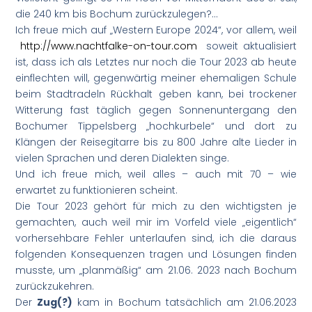
die 240 km bis Bochum zurückzulegen?…
Ich freue mich auf „Western Europe 2024“, vor allem, weil
http://www.nachtfalke-on-tour.com
soweit aktualisiert
ist, dass ich als Letztes nur noch die Tour 2023 ab heute
einflechten will, gegenwärtig meiner ehemaligen Schule
beim Stadtradeln Rückhalt geben kann, bei trockener
Witterung fast täglich gegen Sonnenuntergang den
Bochumer Tippelsberg „hochkurbele“ und dort zu
Klängen der Reisegitarre bis zu 800 Jahre alte Lieder in
vielen Sprachen und deren Dialekten singe.
Und ich freue mich, weil alles – auch mit 70 – wie
erwartet zu funktionieren scheint.
Die Tour 2023 gehört für mich zu den wichtigsten je
gemachten, auch weil mir im Vorfeld viele „eigentlich“
vorhersehbare Fehler unterlaufen sind, ich die daraus
folgenden Konsequenzen tragen und Lösungen finden
musste, um „planmäßig“ am 21.06. 2023 nach Bochum
zurückzukehren.
Der
Zug(?)
kam in Bochum tatsächlich am 21.06.2023