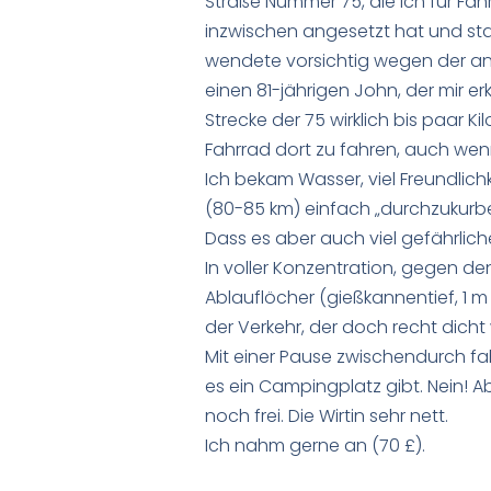
Straße Nummer 75, die ich für Fah
inzwischen angesetzt hat und stark
wendete vorsichtig wegen der and
einen 81-jährigen John, der mir erk
Strecke der 75 wirklich bis paar 
Fahrrad dort zu fahren, auch wenn’
Ich bekam Wasser, viel Freundlich
(80-85 km) einfach „durchzukurbeln
Dass es aber auch viel gefährliche
In voller Konzentration, gegen den
Ablauflöcher (gießkannentief, 1 m
der Verkehr, der doch recht dicht
Mit einer Pause zwischendurch fa
es ein Campingplatz gibt. Nein! A
noch frei. Die Wirtin sehr nett.
Ich nahm gerne an (70 £).