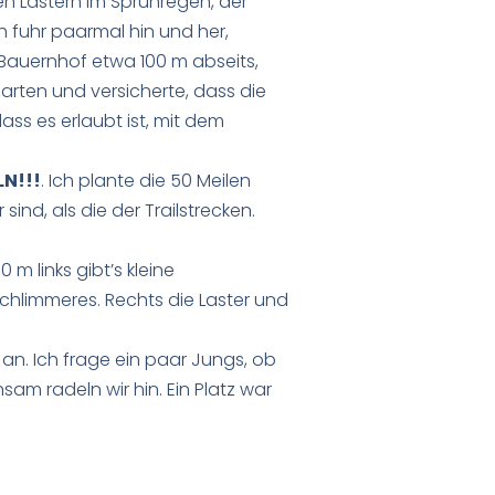
den Lastern im Sprühregen, der
ch fuhr paarmal hin und her,
 Bauernhof etwa 100 m abseits,
 Karten und versicherte, dass die
ass es erlaubt ist, mit dem
N!!!
. Ich plante die 50 Meilen
ind, als die der Trailstrecken.
m links gibt’s kleine
Schlimmeres. Rechts die Laster und
an. Ich frage ein paar Jungs, ob
am radeln wir hin. Ein Platz war