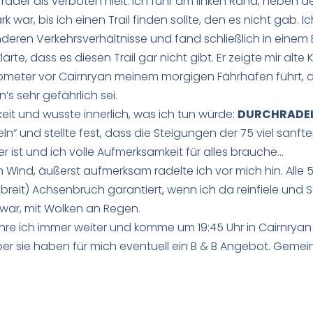
rräder als verboten hielt. Ich fuhr am linken Rand, neben 
 war, bis ich einen Trail finden sollte, den es nicht gab. I
eren Verkehrsverhältnisse und fand schließlich in einem
lärte, dass es diesen Trail gar nicht gibt. Er zeigte mir alte
Kilometer vor Cairnryan meinem morgigen Fährhafen führt, d
s sehr gefährlich sei.
keit und wusste innerlich, was ich tun würde:
DURCHRADEL
“ und stellte fest, dass die Steigungen der 75 viel sanfter s
r ist und ich volle Aufmerksamkeit für alles brauche…
 Wind, äußerst aufmerksam radelte ich vor mich hin. Alle 50 
 breit) Achsenbruch garantiert, wenn ich da reinfiele und 
 war, mit Wolken an Regen.
hre ich immer weiter und komme um 19:45 Uhr in Cairnryan 
ber sie haben für mich eventuell ein B & B Angebot. Gemeins