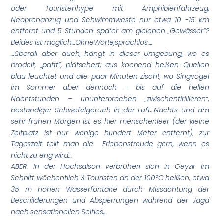
oder Touristenhype mit Amphibienfahrzeug,
Neoprenanzug und Schwimmweste nur etwa 10 -15 km
entfernt und 5 Stunden später am gleichen „Gewässer“?
Beides ist möglich…
Ohne
Worte,
sprachlos…,
…überall aber auch, hängt in dieser Umgebung, wo es
brodelt, „pafft“, plätschert, aus kochend heißen Quellen
blau leuchtet und alle paar Minuten zischt, wo Singvögel
im Sommer aber dennoch – bis auf die hellen
Nachtstunden – ununterbrochen „zwischentirillieren“,
beständiger Schwefelgeruch in der Luft…
Nachts und am
sehr frühen Morgen ist es hier menschenleer (der kleine
Zeltplatz ist nur wenige hundert Meter entfernt), zur
Tageszeit teilt man die Erlebensfreude gern, wenn es
nicht zu eng wird…
ABER: In der Hochsaison verbrühen sich in Geyzir im
Schnitt wöchentlich 3 Touristen an der 100°C heißen, etwa
35 m hohen Wasserfontäne durch Missachtung der
Beschilderungen und Absperrungen während der Jagd
nach sensationellen Selfies…