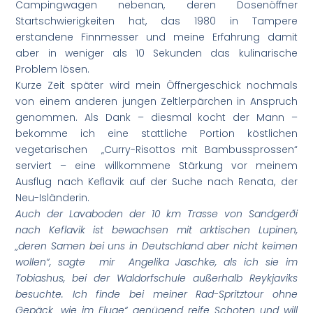
Campingwagen nebenan, deren Dosenöffner
Startschwierigkeiten hat, das 1980 in Tampere
erstandene Finnmesser und meine Erfahrung damit
aber in weniger als 10 Sekunden das kulinarische
Problem lösen.
Kurze Zeit später wird mein Öffnergeschick nochmals
von einem anderen jungen Zeltlerpärchen in Anspruch
genommen. Als Dank – diesmal kocht der Mann –
bekomme ich eine stattliche Portion köstlichen
vegetarischen „Curry-Risottos mit Bambussprossen“
serviert – eine willkommene Stärkung vor meinem
Ausflug nach Keflavik auf der Suche nach Renata, der
Neu-Isländerin.
Auch der Lavaboden der 10 km Trasse von Sandgerði
nach Keflavik ist bewachsen mit arktischen Lupinen,
„deren Samen bei uns in Deutschland aber nicht keimen
wollen“, sagte mir Angelika Jaschke, als ich sie im
Tobiashus, bei der Waldorfschule außerhalb Reykjaviks
besuchte. Ich finde bei meiner Rad-Spritztour ohne
Gepäck „wie im Fluge“ genügend reife Schoten und will