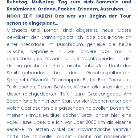
Ruhetag. Mußetag. Tag zum sich Sammeln und
Resümieren, Ordnen, Packen, Erinnern, Ausruhen.
NOCH ZEIT HABEN! Das war vor Beginn der Tour
schon so eingeplant…
Michaela und Lothar sind abgereist, neue Gäste
bevölkern den Campingplatz. Ich lade das IPhone an
einer Steckdose im Duschraum, genieße die heiße
Dusche, deponiere – wie andere vor mir –
überschüssiges Proviant für die Nachfolgenden in der
kleinen geschützten Freiluftnische unter dem Dach des
Sanitärgebäudes bei den Geschirrspülbecken:
Spaghetti, Olivenöl, Tütensuppen, Butter, Brot, Teebeutel,
Trinkflaschen, Dosen, Besteck, Küchenrolle: Alles hier „an
dieser reichgedeckten Tafel“ zum Gratisangebot. Am
Boden fand ich hier zum Start vor vier Wochen unter den
vielen Gasflaschen die passenden halbvollen Dosen für
meinen Primus-Multifuel-Kocher. Jetzt landet hier eine
volle, kleine Dose, die ich vor über 2000 km als eiserne
Reserve im letzten Winkel der Provianttasche verstaut
hatte. Die halbvolle, „große“ Flasche mit passendem