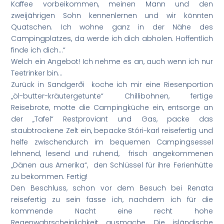
Kaffee vorbeikommen, meinen Mann und den
zweijährigen Sohn kennenlernen und wir könnten
Quatschen. Ich wohne ganz in der Nähe des
Campingplatzes, da werde ich dich abholen. Hoffentlich
finde ich dich…“
Welch ein Angebot! Ich nehme es an, auch wenn ich nur
Teetrinker bin…
Zurück in Sandgerði koche ich mir eine Riesenportion
„öl-butter-kräutergetunte“ Chillibohnen, fertige
Reisebrote, motte die Campingküche ein, entsorge an
der „Tafel“ Restproviant und Gas, packe das
staubtrockene Zelt ein, bepacke Stóri-karl reisefertig und
helfe zwischendurch im bequemen Campingsessel
lehnend, lesend und ruhend, frisch angekommenen
„Dänen aus Amerika“, den Schlüssel für ihre Ferienhütte
zu bekommen. Fertig!
Den Beschluss, schon vor dem Besuch bei Renata
reisefertig zu sein fasse ich, nachdem ich für die
kommende Nacht eine recht hohe
Regenwahrscheinlichkeit ausmache. Die isländische