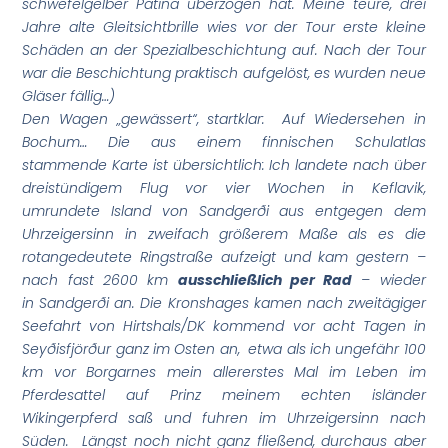
schwefelgelber Patina überzogen hat. Meine teure, drei
Jahre alte Gleitsichtbrille wies vor der Tour erste kleine
Schäden an der Spezialbeschichtung auf. Nach der Tour
war die Beschichtung praktisch aufgelöst, es wurden neue
Gläser fällig…)
Den Wagen „gewässert“, startklar: Auf Wiedersehen in
Bochum…
Die aus einem finnischen Schulatlas
stammende Karte ist übersichtlich: Ich landete nach über
dreistündigem Flug vor vier Wochen in Keflavik,
umrundete Island von Sandgerði aus entgegen dem
Uhrzeigersinn in zweifach größerem Maße als es die
rotangedeutete Ringstraße aufzeigt und kam gestern –
nach fast 2600 km
ausschließlich per Rad
– wieder
in Sandgerði an. Die Kronshages kamen nach zweitägiger
Seefahrt von Hirtshals/DK kommend vor acht Tagen in
Seyðisfjörður ganz im Osten an, etwa als ich ungefähr 100
km vor Borgarnes mein allererstes Mal im Leben im
Pferdesattel auf Prinz meinem echten isländer
Wikingerpferd saß und fuhren im Uhrzeigersinn nach
Süden.
Längst noch nicht ganz fließend, durchaus aber