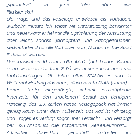
„sprudelnd“: Já, jech talar núna svo
litla íslensku!
Die Frage und das Reiselogo entwickelt als Vorhaben.
„Kurbeln“ musste ich selbst. Mit Unterstützung bewährter
und neuer Partner fiel mir die Optimierung der Ausrüstung
aber leicht, sodass „Islandpferd und Papageitaucher“
stellvertretend für alle Vorhaben von „Waldorf on the Road
II“ Realität wurden.
Das inzwischen 10 Jahre alte AKTO, (auf beiden Bildern
oben, während der Tour 2013), wie unser immer noch voll
funktionsfähiges, 29 Jahre altes STALON – und in
Weiterentwicklung das neue, diesmal rote ENAN (unten) –
haben fertig eingehängte, schnell ausknüpfbare
Innenzelte für den „trockenen“ Schlaf bei richtigem
Handling; das u.U. außen nasse Reisegepäck hat immer
genug Raum unter dem Außenzelt. Das Rad ist Fahrzeug
und Träger, es verfügt sogar über Fernlicht und versorgt
per USB-Anschluss alle mitgeführte „Reiseelektronik“…
Arktischer Bärenklau „leuchtet“ mitunter im