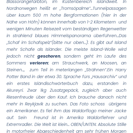
Blassorangefarbton, im Küstenbereich islandweit. In
Nordnorwegen heißt er „Tromsöpalme“…
Tunnelpassagen
über kaum 500 m hohe Bergformationen (hier in der
Nähe von Höfn) können innerhalb von 1-2 Kilometern und
wenigen Minuten Reisezeit vom beständigen Regenwetter
in strahlend blaues Himmelspanorama überführen…
Das
„Schaf im Schafspelz“(bitte nur oben…): Es gibt auf Island
mehr Schafe als Isländer. Die meiste Island-Wolle wird
jedoch nicht
geschoren
, sondern geht im Laufe des
Sommers
verloren:
am Strauchwerk, an Moosen, an
Steinen…, zum Teil in meterlangen „Strähnen“.
Ein Harry
Potter Band in der etwa 30. Sprache fürs „Hausarchiv“ und
ein erstes Isländischwörterbuch dazu, erstanden in
Akureyri. Zwar 1kg Zusatzgepäck, zugleich aber auch
Riesenfreude über den Kauf: Ich brauche danach nicht
mehr in Reykjavik zu suchen. Das Foto schoss übrigens
ein Amerikaner. Es fiel ihm das Waldorflogo meiner Jacke
auf: Sein Freund ist in Amerika Waldorflehrer und
Extremradler. Die Welt ist klein…
OBEN/UNTEN: Absolute Stille
in motorfreier Abgeschiedenheit am sehr frühen Morgen