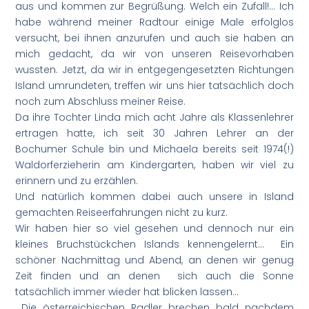
aus und kommen zur Begrüßung. Welch ein Zufall!… Ich
habe während meiner Radtour einige Male erfolglos
versucht, bei ihnen anzurufen und auch sie haben an
mich gedacht, da wir von unseren Reisevorhaben
wussten. Jetzt, da wir in entgegengesetzten Richtungen
Island umrundeten, treffen wir uns hier tatsächlich doch
noch zum Abschluss meiner Reise.
Da ihre Tochter Linda mich acht Jahre als Klassenlehrer
ertragen hatte, ich seit 30 Jahren Lehrer an der
Bochumer Schule bin und Michaela bereits seit 1974(!)
Waldorferzieherin am Kindergarten, haben wir viel zu
erinnern und zu erzählen.
Und natürlich kommen dabei auch unsere in Island
gemachten Reiseerfahrungen nicht zu kurz.
Wir haben hier so viel gesehen und dennoch nur ein
kleines Bruchstückchen Islands kennengelernt… Ein
schöner Nachmittag und Abend, an denen wir genug
Zeit finden und an denen sich auch die Sonne
tatsächlich immer wieder hat blicken lassen…
…Die österreichischen Radler brechen bald nachdem