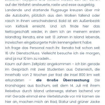
auf der Hinfahrt ansteuerte, raste und esse ausgiebig.
Landende und startende Flugzeuge kreuzen über mir
die Autobahn, plötzlich aus den Wolken fallend oder
rasch in ihnen verschwindend. Bald ist ein Außenbezirk
von Keflavik erreicht. Und ich finde hier das
Nettogeschäft wieder, in dem ich an meinem ersten
Islandtag Renata, eine seit 13 Jahren in Island lebende,
inzwischen eingebürgerte Polin kennengelernt habe.
Ich frage das Personal nach ihr. Renata hat schon seit
16 Uhr Dienstschluss. Vielleicht besuche ich sie morgen,
sind ja nur 10 km zu radeln…
Kaum auf dem Zeltplatz angekommen – ich bin gerade
im Gespräch mit zwei Studenten aus Österreich, die
innerhalb von 2 Wochen per Rad die Insel 800 km weit
erkundeten –
die Große Überraschung
: Die
Kronshages aus Bochum, seit dem 14. Juli mit ihrem
Reisebus durch Island unterwegs, stehen lachend vor
mir! Gerade einmal eine Viertelstunde vor mir kamen sie
hier an, machen mich an Rad, Statur und grüner Jacke