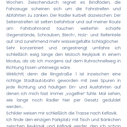
Wochen. Zwischendurch regnet es Bindfäden, die
Fahrzeuge scheinen sich um die Fahrstreifen und
Abfahrten zu zanken. Der Radler kurbelt dazwischen. Der
Seitenstreifen ist selten befahrbar und auf meiner Route
am Fahrbahnrand tauchen weiterhin scharfe
Gegenstände, Schrauben, Blech-, Holz- und Reifenteile
auf. Und zunehmend mehr wassergefüllte Schlaglöcher.
Sehr konzentriert und angestrengt umfahre ich
schließlich ewig lange den Moloch Reykjavik in einem
Modus, als ob ich morgens auf dem Ruhrschnellweg in
Richtung Essen unterwegs wäre.
Wirklich!!!, denn die Ringstraße 1 ist inzwischen eine
richtige Stadtautobahn geworden mit zwei Spuren in
jede Richtung und häufigen Ein- und Ausfahrten auf
denen ich mich fast immer „vogelfrei“ fühle. Mal sehen,
wie lange noch Radler hier per Gesetz geduldet
werden…
Schilder weisen mir schließlich die Trasse nach Keflavik.
Ich finde den einzigen Parkplatz mit Tisch und Bänkchen
zwischen Reykjavik und Keflavik wieder, den ich schon