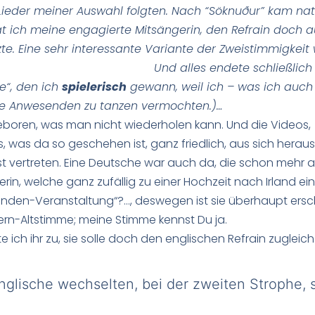
Lieder meiner Auswahl folgten. Nach “Söknuður” kam natü
t ich meine engagierte Mitsängerin, den Refrain doch au
rtsetzte. Eine sehr interessante Variante der Z
Und alles endete schließlich
e“, den ich
spielerisch
gewann, weil ich – was ich auch
 die Anwesenden zu tanzen vermochten.)…
boren, was man nicht wiederholen kann. Und die Videos, a
, was da so geschehen ist, ganz friedlich, aus sich heraus
 vertreten. Eine Deutsche war auch da, die schon mehr als
rin, welche ganz zufällig zu einer Hochzeit nach Irland e
nden-Veranstaltung“?…, deswegen ist sie überhaupt ersc
rn-Altstimme; meine Stimme kennst Du ja.
rte ich ihr zu, sie solle doch den englischen Refrain zuglei
nglische wechselten, bei der zweiten Strophe, s