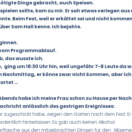
nötigte Dinge gebracht, auch Speisen.
spielen sollte, kam zu mir. Er sah etwas verlegen aus
önnte. Beim Fest, weil er erkältet sei und nicht komme
 über Sam Hall kenne. Ich bejahte.
eginnen.
g vom Programmablauf.
, das wusste ich.
, ging um 18:30 Uhr hin, weil ungefähr 7-8 Leute da 
m Nachmittag, er könne zwar nicht kommen, aber ich s
artet …
Abends habe ich meine Frau schon zu Hause per Nach
achricht anlässlich des gestrigen Ereignisses:
her zugeschickt habe, zeigen den Garten nach dem Fest: Er i
ordentlich hinterlassen. Es gab auch keinen Alkohol.
ierflasche aus den mitgebrachten Dingen für den Allgemei