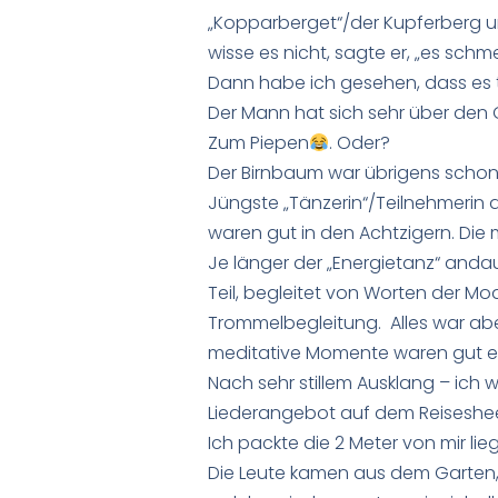
„Kopparberget“/der Kupferberg und
wisse es nicht, sagte er, „es schm
Dann habe ich gesehen, dass es t
Der Mann hat sich sehr über den
Zum Piepen
. Oder?
Der Birnbaum war übrigens scho
Jüngste „Tänzerin“/Teilnehmerin d
waren gut in den Achtzigern. Die 
Je länger der „Energietanz“ anda
Teil, begleitet von Worten der Mo
Trommelbegleitung. Alles war aber
meditative Momente waren gut 
Nach sehr stillem Ausklang – ich w
Liederangebot auf dem Reisesheet 
Ich packte die 2 Meter von mir li
Die Leute kamen aus dem Garten, 