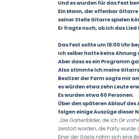
Und es wurden für das Fest be
Ein Mann, der offenbar Gitarre 
seiner Stelle Gitarre spielen k
Er fragte noch, ob ich das Lied
Das Fest sollte um 19:00 Uhr b
Ich selber hatte keine Ahnun
Aber dass es ein Programm gab
Also stimmte ich meine Gitarre
Besitzer der Farm sagte mir a
es würden etwa zehn Leute erw
Es wurden etwa 60 Personen.
Über den späteren Ablauf des 
folgen einige Auszüge dieser N
…Die Gartenbilder, die ich Dir vor
zerstört worden, die Party wurde 
Einer der Gäste nahm sich eine B