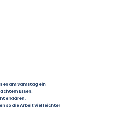
ss es am Samstag ein
rachtem Essen.
ht erklären.
n so die Arbeit viel leichter