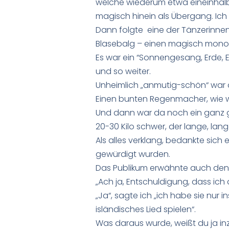
welche wiederum etwa eineinhalb 
magisch hinein als Übergang. Ich s
Dann folgte eine der Tänzerinnen
Blasebalg – einen magisch mono
Es war ein “Sonnengesang, Erde, 
und so weiter.
Unheimlich „anmutig-schön“ war
Einen bunten Regenmacher, wie wir
Und dann war da noch ein ganz gr
20-30 Kilo schwer, der lange, la
Als alles verklang, bedankte sich
gewürdigt wurden.
Das Publikum erwähnte auch den 
„Ach ja, Entschuldigung, dass ich 
„Ja“, sagte ich „ich habe sie nur 
isländisches Lied spielen“.
Was daraus wurde, weißt du ja in