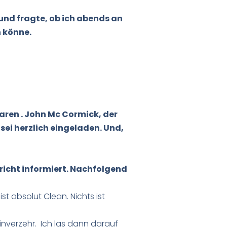
 und fragte, ob ich abends an
n könne.
waren . John Mc Cormick, der
ei herzlich eingeladen. Und,
richt informiert. Nachfolgend
st absolut Clean. Nichts ist
nverzehr. Ich las dann darauf