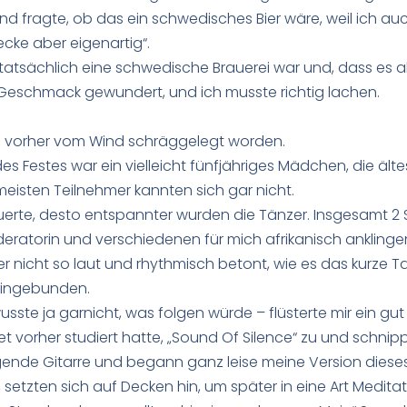
 fragte, ob das ein schwedisches Bier wäre, weil ich auch
ecke aber eigenartig“.
atsächlich eine schwedische Brauerei war und, dass es alk
 Geschmack gewundert, und ich musste richtig lachen.
n vorher vom Wind schräggelegt worden.
es Festes war ein vielleicht fünfjähriges Mädchen, die ält
meisten Teilnehmer kannten sich gar nicht.
uerte, desto entspannter wurden die Tänzer. Insgesamt 2 
deratorin und verschiedenen für mich afrikanisch anklinge
 nicht so laut und rhythmisch betont, wie es das kurze Tan
eingebunden.
usste ja garnicht, was folgen würde – flüsterte mir ein gut
vorher studiert hatte, „Sound Of Silence“ zu und schnipp
egende Gitarre und begann ganz leise meine Version dieses 
setzten sich auf Decken hin, um später in eine Art Medita