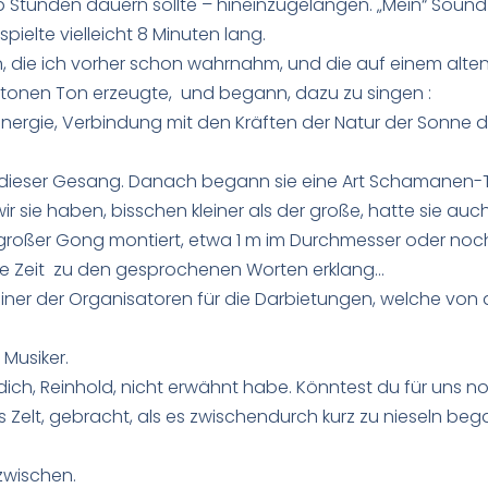
Stunden dauern sollte – hineinzugelangen. „Mein“ Sound 
pielte vielleicht 8 Minuten lang.
, die ich vorher schon wahrnahm, und die auf einem alten
tonen Ton erzeugte, und begann, dazu zu singen :
Energie, Verbindung mit den Kräften der Natur der Sonne 
 dieser Gesang. Danach begann sie eine Art Schamanen-
 sie haben, bisschen kleiner als der große, hatte sie auc
oßer Gong montiert, etwa 1 m im Durchmesser oder noch 
nge Zeit zu den gesprochenen Worten erklang…
 einer der Organisatoren für die Darbietungen, welche von
Musiker.
dich, Reinhold, nicht erwähnt habe. Könntest du für uns no
ins Zelt, gebracht, als es zwischendurch kurz zu nieseln be
zwischen.