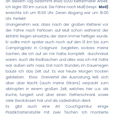
an diesem Tag bestimmt etwa 5000 Klettermeter Arbeit.
Ich legte 130 km zurück. Die Fähre nach Mull(Gespr.
Moll)
erreichte ich um 15:50 Uhr. Deren Abgang war um 16:00
Uhr. Perfekt!
Unangenehm war, dass nach der großen Kletterei vor
der Fähre nach Fishtown auf Mull schon während der
Abfahrt Regen einsetzte, der dann immer heftiger wurde.
Er sollte mich später auch noch auf den 13 km bis zum
Campingplatz in Craignure begleiten, sodass meine
Sachen, die ich auf an mir hatte, komplett durchnässt
waren. Auch die Radtaschen und alles was ich mit hatte
war außen sehr nass. Erst nach Stunden, im Dauerregen
baute ich das Zelt auf. Es war heute Morgen trocken
geblieben. Etwa Dreiviertel der Ausrüstung, ließ sich
aber über Nacht (auch meine Gitarre) verpackt zum
abtropfen in einem großen Zelt, welches hier u.a. als
Küche, fungiert und über einen Gefrierschrank sowie
viele Steckdosen hat und als Ladestation dient.
Es gibt auch eine Art Couchgarnitur einige
PlastikGartenstühle mit zwei Tischen. Ich montierte