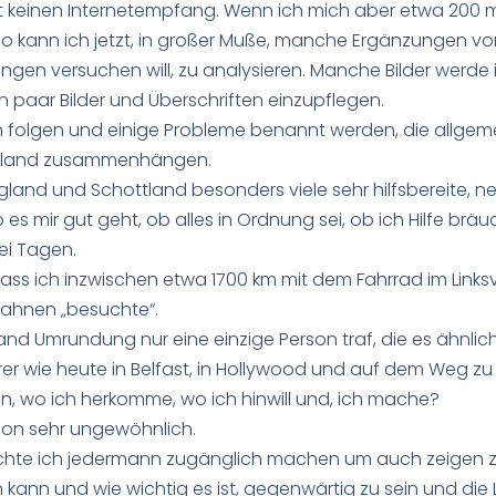
 keinen Internetempfang. Wenn ich mich aber etwa 200 m 
 kann ich jetzt, in großer Muße, manche Ergänzungen v
n versuchen will, zu analysieren. Manche Bilder werde ic
n paar Bilder und Überschriften einzupflegen.
 folgen und einige Probleme benannt werden, die allgeme
n Irland zusammenhängen.
ngland und Schottland besonders viele sehr hilfsbereite, n
es mir gut geht, ob alles in Ordnung sei, ob ich Hilfe bräu
i Tagen.
 dass ich inzwischen etwa 1700 km mit dem Fahrrad im Link
ahnen „besuchte“.
land Umrundung nur eine einzige Person traf, die es ähnlich
r wie heute in Belfast, in Hollywood und auf dem Weg zu
en, wo ich herkomme, wo ich hinwill und, ich mache?
chon sehr ungewöhnlich.
chte ich jedermann zugänglich machen um auch zeigen 
ann und wie wichtig es ist, gegenwärtig zu sein und die 