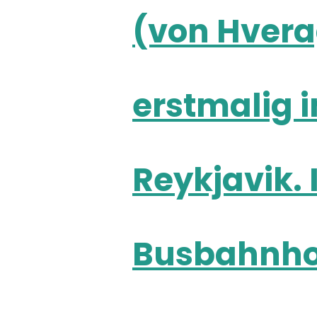
(von Hvera
erstmalig i
Reykjavik
Busbahnhof