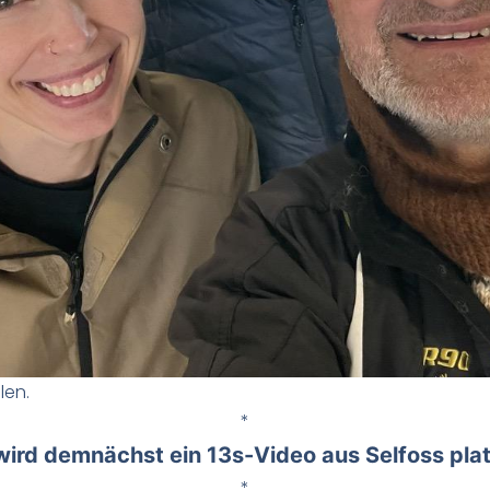
len.
*
 wird demnächst ein 13s-Video aus Selfoss pla
*