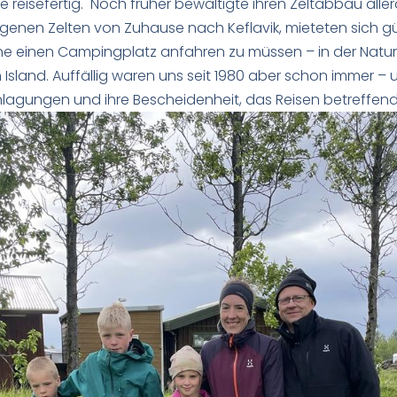
 reisefertig. Noch früher bewältigte ihren Zeltabbau allerd
n eigenen Zelten von Zuhause nach Keflavik, mieteten sich 
ne einen Campingplatz anfahren zu müssen – in der Natu
in Island. Auffällig waren uns seit 1980 aber schon immer – 
nlagungen und ihre Bescheidenheit, das Reisen betreffend