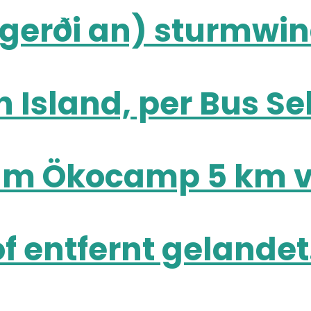
gerði an) sturmwi
n Island, per Bus Se
. Im Ökocamp 5 km
 entfernt gelandet