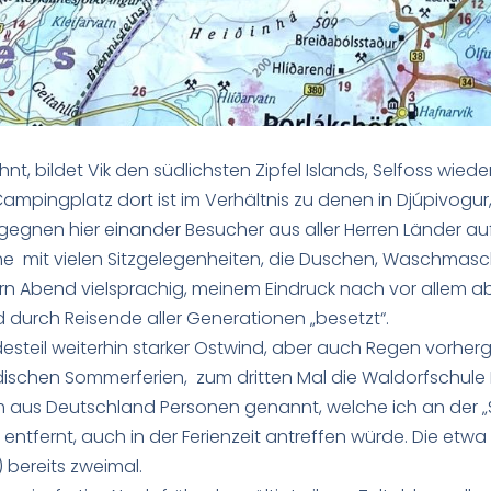
t, bildet Vik den südlichsten Zipfel Islands, Selfoss wiede
ampingplatz dort ist im Verhältnis zu denen in Djúpivogur, 
egnen hier einander Besucher aus aller Herren Länder auf 
e mit vielen Sitzgelegenheiten, die Duschen, Waschmasc
 Abend vielsprachig, meinem Eindruck nach vor allem aber f
urch Reisende aller Generationen „besetzt“.
esteil weiterhin starker Ostwind, aber auch Regen vorher
ndischen Sommerferien, zum dritten Mal die Waldorfschule
 aus Deutschland Personen genannt, welche ich an der „S
 entfernt, auch in der Ferienzeit antreffen würde. Die et
 bereits zweimal.