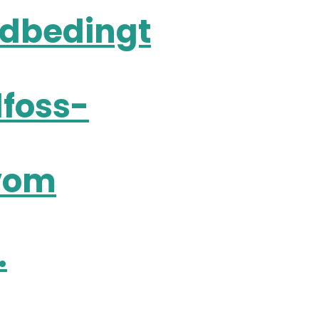
ndbedingt
lfoss-
 vom
.