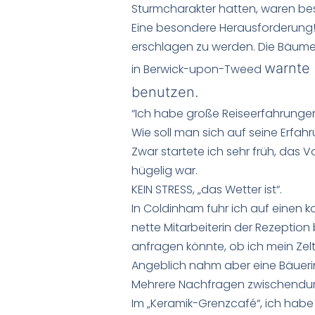
Sturmcharakter hatten, waren bes
Eine besondere Herausforderung! 
erschlagen zu werden. Die Bäume h
warnte 
in Berwick-upon-Tweed
benutzen.
“Ich habe große Reiseerfahrungen da
Wie soll man sich auf seine Erfa
Zwar startete ich sehr früh, das
hügelig war.
KEIN STRESS, „das Wetter ist“.
In Coldinham fuhr ich auf einen 
nette Mitarbeiterin der Rezeptio
anfragen könnte, ob ich mein Zel
Angeblich nahm aber eine Bäuerin 
Mehrere Nachfragen zwischendur
Im „Keramik-Grenzcafé“, ich habe