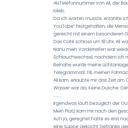
AlsTelefonnummer von Ali, der Bä
blieb.
Da ich warten musste, erzählte ich
YouTube“ festgehalten, die Mens
gereicht mit einem besonderen 
Das Café schloss um 18 Uhr, Ali wa
Nanu mein Vorderreifen war wiede
Schlauchwechsel, nachdem ich n
Beinahe wurde meine Lichtanlage
Telegrammstil: Till, meinen Fahrr
Ali kam, erlaubte mir das Zelt am
Wasser war da. Keine Dusche. Denno
………
Irgendwas läuft bezüglich der Out
Mein Platz kam mir nach den gesc
Ach ja, geregnet hatte es erst na
eine Suppe gekocht Getränke gemi