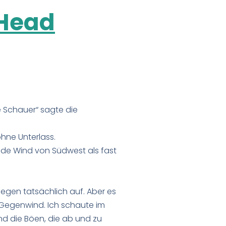
 Head
e Schauer“ sagte die
hne Unterlass.
nde Wind von Südwest als fast
Regen tatsächlich auf. Aber es
n Gegenwind. Ich schaute im
d die Böen, die ab und zu