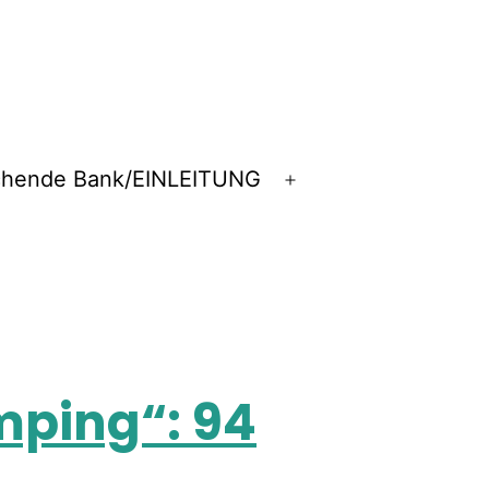
chende Bank/EINLEITUNG
mping“: 94