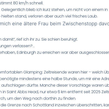
timmt 80 km/h schnell.
Gelegentlich blieb ich kurz stehen, um nicht von einem i
ielten stand, verloren aber auch viel frisches Laub.
mich eine ältere Frau beim Zwischenstopp davo
mit“, rief ich ihr zu. Sie schien beruhigt.
hrungen verlassen?…
 Vorhaben, Edinburgh zu erreichen war aber ausgeschlosse
komfortablen Glamping: Zeltreisende waren hier – welch Ü
n benötigte mindestens eine halbe Stunde, um mir eine Adr
t aufschlagen dürfte. Manche dieser Vorschläge waren übe
in Saint Abbs Head, nur etwa 6 km entfernt seit 2025 Zel
ch, um den Weg nach dorthin zu finden.
 die Grenze nach Schottland inzwischen überschritten, kam