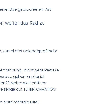
n einer Böe gebrochenem Ast
r, weiter das Rad zu
n, zumal das Geländeprofil sehr
berraschung -nicht geduldet. Die
esse zu geben, an der ich
r 20 Meilen weit entfernt.
treisende auf. FEHLINFORMATION!
 erste mentale Hilfe: