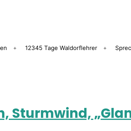
ren
12345 Tage Waldorflehrer
Spre
, Sturmwind, „Gla