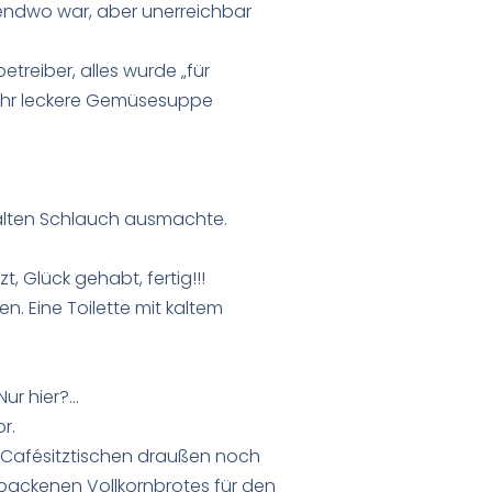
gendwo war, aber unerreichbar
etreiber, alles wurde „für
sehr leckere Gemüsesuppe
lten Schlauch ausmachte.
 Glück gehabt, fertig!!!
n. Eine Toilette mit kaltem
Nur hier?…
r.
en Cafésitztischen draußen noch
ebackenen Vollkornbrotes für den