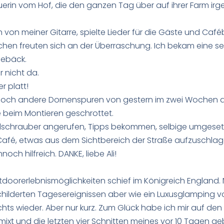
uerin vom Hof, die den ganzen Tag über auf ihrer Farm ir
 von meiner Gitarre, spielte Lieder für die Gäste und Caféb
chen freuten sich an der Überraschung. Ich bekam eine 
Gebäck.
r nicht da.
r platt!
och andere Dornenspuren von gestern im zwei Wochen a
 beim Montieren geschrottet.
adschrauber angerufen, Tipps bekommen, selbige umgesetzt,
 Café, etwas aus dem Sichtbereich der Straße aufzuschlage
ch hilfreich. DANKE, liebe Ali!
doorerlebnismöglichkeiten schief im Königreich England. 
hilderten Tagesereignissen aber wie ein Luxusglamping vo
chts wieder. Aber nur kurz. Zum Glück habe ich mir auf d
xt und die letzten vier Schnitten meines vor 10 Tagen g